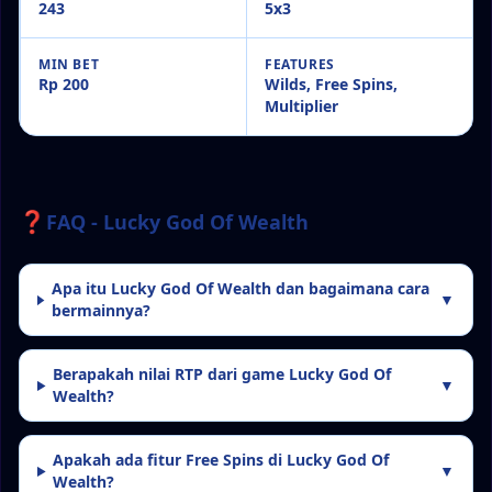
243
5x3
MIN BET
FEATURES
Rp 200
Wilds, Free Spins,
Multiplier
❓
FAQ - Lucky God Of Wealth
Apa itu Lucky God Of Wealth dan bagaimana cara
▼
bermainnya?
Berapakah nilai RTP dari game Lucky God Of
▼
Wealth?
Apakah ada fitur Free Spins di Lucky God Of
▼
Wealth?