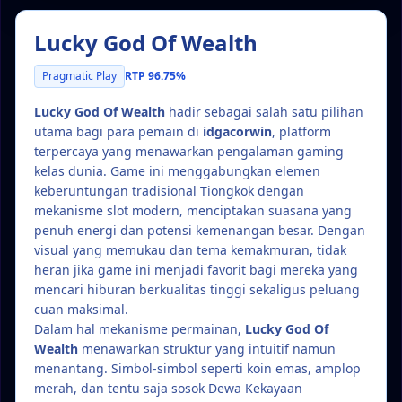
▶
Lucky God Of Wealth
Pragmatic Play
RTP 96.75%
Lucky God Of Wealth
hadir sebagai salah satu pilihan
utama bagi para pemain di
idgacorwin
, platform
terpercaya yang menawarkan pengalaman gaming
kelas dunia. Game ini menggabungkan elemen
keberuntungan tradisional Tiongkok dengan
mekanisme slot modern, menciptakan suasana yang
penuh energi dan potensi kemenangan besar. Dengan
visual yang memukau dan tema kemakmuran, tidak
heran jika game ini menjadi favorit bagi mereka yang
mencari hiburan berkualitas tinggi sekaligus peluang
cuan maksimal.
Dalam hal mekanisme permainan,
Lucky God Of
Wealth
menawarkan struktur yang intuitif namun
menantang. Simbol-simbol seperti koin emas, amplop
merah, dan tentu saja sosok Dewa Kekayaan