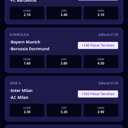
FC Barcelona
HOME
SERI
AWAY
2.10
3.40
3.10
BUNDESLIGA
Besok 21:30
Bayern Munich
+140 Pasar Taruhan
Borussia Dortmund
HOME
SERI
AWAY
1.60
3.80
4.50
SERIE A
Besok 01:45
Inter Milan
+162 Pasar Taruhan
AC Milan
HOME
SERI
AWAY
2.30
3.20
2.90