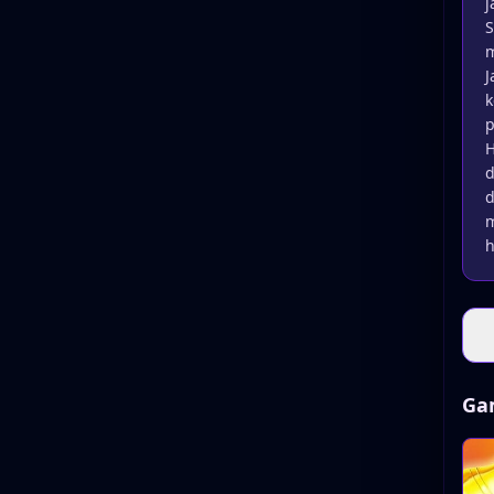
j
S
J
k
H
d
d
m
h
Ga