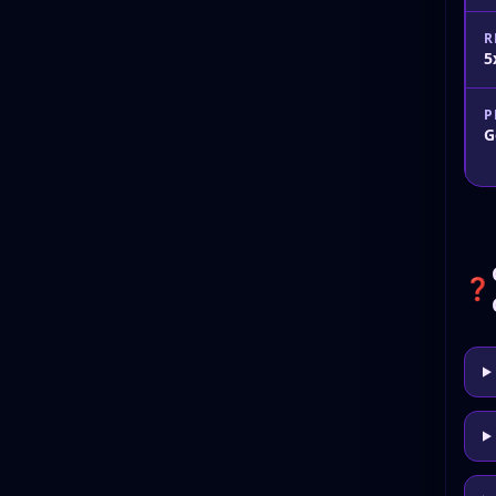
R
5
P
G
❓