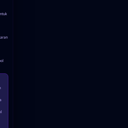
untuk
taran
ol
n
a
l