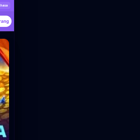
ahasa
rang