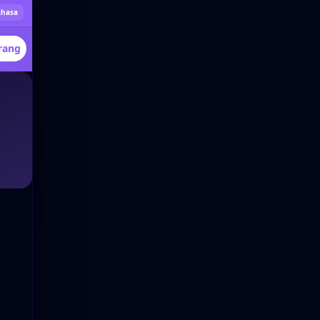
ahasa
rang
Login gacorwin
Menang Setiap Hari