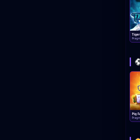
Tiger
Pragm
⚽
Pig 
Pragm