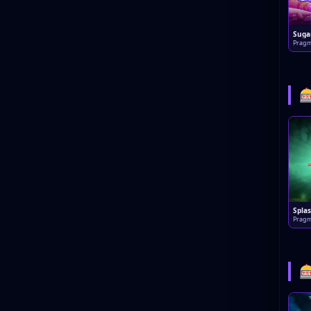
Suga
Pragm

Spla
Pragm
