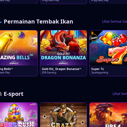
Pragmatic Play
Pragmatic Play
atic Play
 Permainan Tembak Ikan
Lihat Semua G
ng Bells™
Gold Hit_ Dragon Bonanza™
Super 7s
atic Play
JDB Gaming
Spadegaming
 E-sport
Lihat S