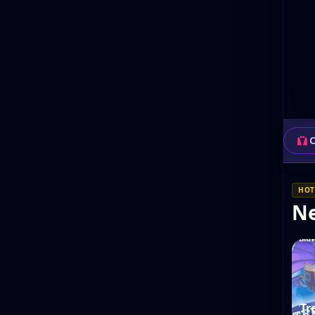
C
HOT
N
Tr